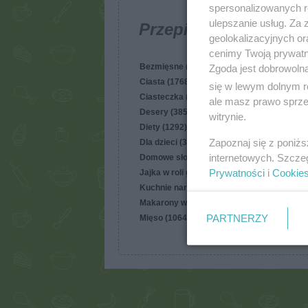
spersonalizowanych re
ulepszanie usług. Za
Przepisy
geolokalizacyjnych or
cenimy Twoją prywatno
Bezmięsne (8596)
Zgoda jest dobrowoln
Ciasta (17685)
się w lewym dolnym r
Ciasteczka (4397)
ale masz prawo sprzec
Desery (3855)
witrynie.
Diety (1292)
Zapoznaj się z poniż
Dla dzieci (3974)
internetowych. Szcze
Domowe słodycze (677)
Prywatności
i
Cookie
Jajka w roli głównej (587)
Kuchnie narodów (10673)
Makarony w roli głównej (2348)
PARTNERZY
Mięso (10644)