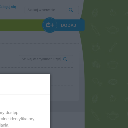
Zaloguj się
DODAJ
my dostęp i
lne identyfikatory,
iania