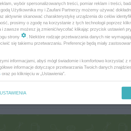
klam, wybór spersonalizowanych treści, pomiar reklam i treści, bad
 zgodą Użytkownika my i Zaufani Partnerzy możemy używać dokład
az aktywnie skanować charakterystykę urządzenia do celów identyfi
ść, prosimy o zgodę na korzystanie z tych technologii poprzez klikn
Na parze i z parowaru (126)
Sałat
a i zawsze możesz ją zmienić/wycofać klikając przycisk ustawień pr
Napoje (1935)
Sosy,
ogu strony
. Niektóre rodzaje przetwarzania danych nie wymagaj
Owoce morza (362)
Świę
iwić się takiemu przetwarzaniu. Preferencje będą miały zastosowania
Pieczywo (853)
Warz
Potrawy mączne (2840)
Wiel
szymi informacjami, abyś mógł świadomie i komfortowo korzystać z
Potrawy z grzybów (1169)
Z gri
gółowe informacje dotyczące przetwarzania Twoich danych znajdzi
Przekąski (7232)
Z sz
s
oraz po kliknięciu w „Ustawienia”.
Przepisy dla leniwych (8276)
Zapi
Przetwory (2540)
Zupy
Ryby (2856)
USTAWIENIA
Ryże i kasze (584)
Najn