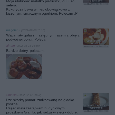
Moja ulubiona: malutko pietruszki, duuużo
"Śląski szałot"
MAGDAITYLE
79k
146
9
selera.
Kukurydza bywa w niej, obowiązkowo z
kiszonym, smacznym ogórkiem. Polecam :P
marjola53
(2022-07-06 13:10)
Wspaniały gulasz, następnym razem zrobię z
podwójnej porcji. Polecam
Gulasz prawdziwie
węgierski
alman
(2022-05-15 16:56)
MAGDAITYLE
91.8k
643
30
Bardzo dobry, polecam.
Smosia
(2022-02-12 09:02)
I ze skórką pomar. zmiksowaną na gładko
pyszne.
Naleśniki francuskie z
Część mąki zastąpiłam budyniowym
nutką wanilii
MAGDAITYLE
49.5k
591
33
proszkiem /wanil./, jak radzą w sieci - dobre: