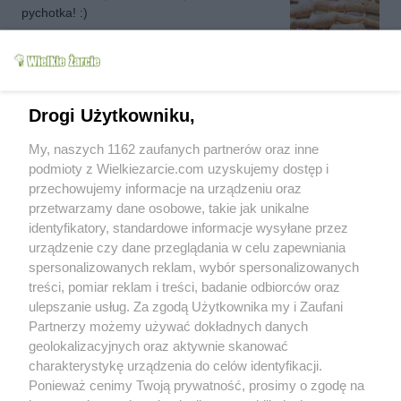
pychotka! :)
Najłatwiejsze ciasto z
rabarbarem (owocami)
MAGDAITYLE
36.5k
422
25
renarb
(2018-04-10 01:49)
Drogi Użytkowniku,
Pyszny sos!
Schab w sosie ze
śliwkami bądź żurawiną
My, naszych 1162 zaufanych partnerów oraz inne
MAGDAITYLE
54.8k
172
11
podmioty z Wielkiezarcie.com uzyskujemy dostęp i
przechowujemy informacje na urządzeniu oraz
nadia
(2018-01-21 10:27)
przetwarzamy dane osobowe, takie jak unikalne
Zrobiłam na słodko na niedzielne śniadanie,
identyfikatory, standardowe informacje wysyłane przez
jednak musiałam dodać troszeczkę mleka,
Puszysty omlet na
urządzenie czy dane przeglądania w celu zapewniania
żeby żółtko dobrze zmieszało się z maka :)
słodko i na słono
MAGDAITYLE
23.2k
18
1
Później to już tylko poezja smaku :)
spersonalizowanych reklam, wybór spersonalizowanych
treści, pomiar reklam i treści, badanie odbiorców oraz
ulepszanie usług. Za zgodą Użytkownika my i Zaufani
smakerowiczka
(2017-12-11 13:48)
Partnerzy możemy używać dokładnych danych
Pulpety wyszły pyszne. Polecam :)
geolokalizacyjnych oraz aktywnie skanować
charakterystykę urządzenia do celów identyfikacji.
Pulpety jak gołąbki
MAGDAITYLE
13.8k
155
5
Ponieważ cenimy Twoją prywatność, prosimy o zgodę na