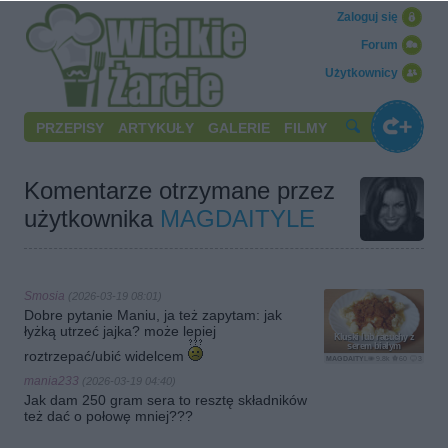
Zaloguj się
Forum
Użytkownicy
PRZEPISY
ARTYKUŁY
GALERIE
FILMY
Komentarze otrzymane przez
użytkownika
MAGDAITYLE
Smosia
(2026-03-19 08:01)
Dobre pytanie Maniu, ja też zapytam: jak
łyżką utrzeć jajka? może lepiej
Kluski lub racuchy z
serem białym
roztrzepać/ubić widelcem
MAGDAITYLE
9.8k
60
3
mania233
(2026-03-19 04:40)
Jak dam 250 gram sera to resztę składników
też dać o połowę mniej???