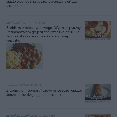
ciasto wychodzi rzadsze, placuszki cieńsze
ale mocne.
goplana2
(2021-11-07 14:30)
Zrobiłam z mięsa wołowego. Wyszedł pyszny.
Podrasowałam go jeszcze łyżeczką chilli. Do
Gulasz prawdziwie
tego kluski szare i surówka z kiszonej
węgierski
MAGDAITYLE
91.8k
643
30
kapusty.
Smosia
(2020-03-31 09:29)
Z aromatem pomarańczowym jeszcze lepsze.
Jeszcze raz dziękuję i polecam :)
Naleśniki francuskie z
nutką wanilii
MAGDAITYLE
49.5k
591
33
iwanek dzbanek
(2018-07-02 19:59)