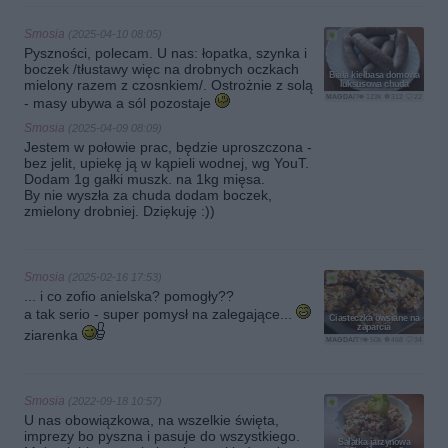
Smosia
(2025-04-10 08:05)
Pyszności, polecam. U nas: łopatka, szynka i
boczek /tłustawy więc na drobnych oczkach
Biała kiełbasa domowa
mielony razem z czosnkiem/. Ostrożnie z solą
luksusowa chuda
MAGDAITYLE
123k
312
22
- masy ubywa a sól pozostaje
Smosia
(2025-04-09 08:09)
Jestem w połowie prac, będzie uproszczona -
bez jelit, upiekę ją w kąpieli wodnej, wg YouT.
Dodam 1g gałki muszk. na 1kg mięsa.
By nie wyszła za chuda dodam boczek,
zmielony drobniej. Dziękuję :))
Smosia
(2025-02-16 17:53)
... i co zofio anielska? pomogły??
a tak serio - super pomysł na zalegające...
Ciasteczka owsiane na
zaparcia
ziarenka
MAGDAITYLE
50k
468
34
Smosia
(2022-09-18 10:57)
U nas obowiązkowa, na wszelkie święta,
imprezy bo pyszna i pasuje do wszystkiego.
Sałatka jarzynowa