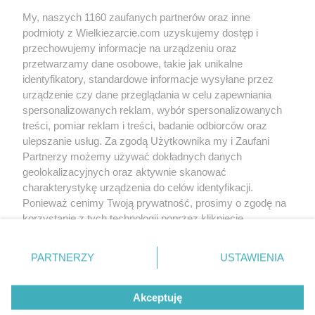
My, naszych 1160 zaufanych partnerów oraz inne
podmioty z Wielkiezarcie.com uzyskujemy dostęp i
przechowujemy informacje na urządzeniu oraz
przetwarzamy dane osobowe, takie jak unikalne
identyfikatory, standardowe informacje wysyłane przez
urządzenie czy dane przeglądania w celu zapewniania
spersonalizowanych reklam, wybór spersonalizowanych
treści, pomiar reklam i treści, badanie odbiorców oraz
ulepszanie usług. Za zgodą Użytkownika my i Zaufani
Partnerzy możemy używać dokładnych danych
geolokalizacyjnych oraz aktywnie skanować
charakterystykę urządzenia do celów identyfikacji.
Ponieważ cenimy Twoją prywatność, prosimy o zgodę na
korzystanie z tych technologii poprzez kliknięcie
„Akceptuję”. Zgoda jest dobrowolna i zawsze możesz ją
zmienić/wycofać klikając przycisk ustawień prywatności
PARTNERZY
USTAWIENIA
znajdujący się w lewym dolnym rogu strony
. Niektóre
rodzaje przetwarzania danych nie wymagają zgody
Akceptuję
użytkownika, ale masz prawo sprzeciwić się takiemu
przetwarzaniu. Preferencje będą miały zastosowania tylko