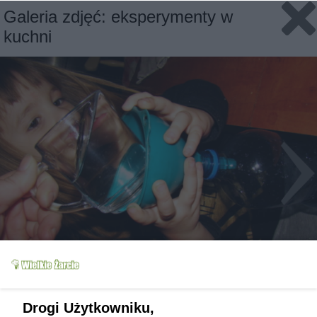
Galeria zdjęć: eksperymenty w
kuchni
Slajd 1/10
Fot: Wróbelek
Drogi Użytkowniku,