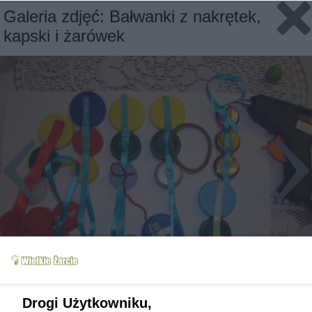
Galeria zdjęć: Bałwanki z nakrętek,
kapski i żarówek
Slajd 8/10
Fot: Wróbelek
Drogi Użytkowniku,