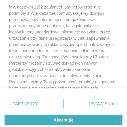
My, naszych 1162 zaufanych partnerów oraz inne
podmioty z Wielkiezarcie.com uzyskujemy dostęp i
przechowujemy informacje na urządzeniu oraz
przetwarzamy dane osobowe, takie jak unikalne
identyfikatory, standardowe informacje wysyłane przez
urządzenie czy dane przeglądania w celu zapewniania
spersonalizowanych reklam, wybór spersonalizowanych
treści, pomiar reklam i treści, badanie odbiorców oraz
ulepszanie usług. Za zgodą Użytkownika my i Zaufani
Partnerzy możemy używać dokładnych danych
geolokalizacyjnych oraz aktywnie skanować
charakterystykę urządzenia do celów identyfikacji.
Ponieważ cenimy Twoją prywatność, prosimy o zgodę na
korzystanie z tych technologii poprzez kliknięcie
„Akceptuję”. Zgoda jest dobrowolna i zawsze możesz ją
zmienić/wycofać klikając przycisk ustawień prywatności
PARTNERZY
USTAWIENIA
znajdujący się w lewym dolnym rogu strony
. Niektóre
rodzaje przetwarzania danych nie wymagają zgody
Akceptuję
użytkownika, ale masz prawo sprzeciwić się takiemu
przetwarzaniu. Preferencje będą miały zastosowania tylko