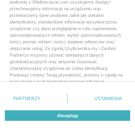
podmioty z Wielkiezarcie.com uzyskujemy dostęp i
przechowujemy informacje na urządzeniu oraz
przetwarzamy dane osobowe, takie jak unikalne
identyfikatory, standardowe informacje wysyłane przez
urządzenie czy dane przeglądania w celu zapewniania
spersonalizowanych reklam, wybór spersonalizowanych
treści, pomiar reklam i treści, badanie odbiorców oraz
ulepszanie usług. Za zgodą Użytkownika my i Zaufani
Partnerzy możemy używać dokładnych danych
geolokalizacyjnych oraz aktywnie skanować
charakterystykę urządzenia do celów identyfikacji.
Ponieważ cenimy Twoją prywatność, prosimy o zgodę na
korzystanie z tych technologii poprzez kliknięcie
„Akceptuję”. Zgoda jest dobrowolna i zawsze możesz ją
zmienić/wycofać klikając przycisk ustawień prywatności
PARTNERZY
USTAWIENIA
znajdujący się w lewym dolnym rogu strony
. Niektóre
rodzaje przetwarzania danych nie wymagają zgody
Akceptuję
użytkownika, ale masz prawo sprzeciwić się takiemu
przetwarzaniu. Preferencje będą miały zastosowania tylko
na tej witrynie.