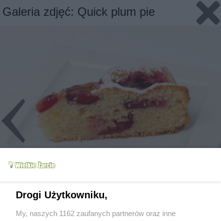
Galeria zdjęć: Quick plum pie
Drogi Użytkowniku,
Slajd 2/2
Fot: Wkn
My, naszych 1162 zaufanych partnerów oraz inne