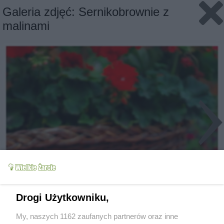
Galeria zdjęć: Sernikobrownie z
malinami
Drogi Użytkowniku,
My, naszych 1162 zaufanych partnerów oraz inne