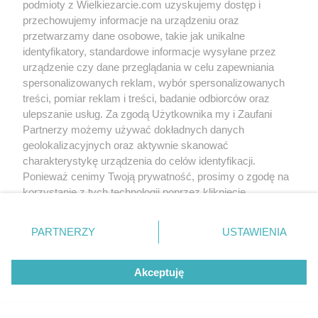
podmioty z Wielkiezarcie.com uzyskujemy dostęp i
przechowujemy informacje na urządzeniu oraz
przetwarzamy dane osobowe, takie jak unikalne
identyfikatory, standardowe informacje wysyłane przez
urządzenie czy dane przeglądania w celu zapewniania
spersonalizowanych reklam, wybór spersonalizowanych
treści, pomiar reklam i treści, badanie odbiorców oraz
ulepszanie usług. Za zgodą Użytkownika my i Zaufani
Partnerzy możemy używać dokładnych danych
geolokalizacyjnych oraz aktywnie skanować
charakterystykę urządzenia do celów identyfikacji.
Ponieważ cenimy Twoją prywatność, prosimy o zgodę na
korzystanie z tych technologii poprzez kliknięcie
Slajd 1/2
Fot: Brenia
„Akceptuję”. Zgoda jest dobrowolna i zawsze możesz ją
zmienić/wycofać klikając przycisk ustawień prywatności
PARTNERZY
USTAWIENIA
znajdujący się w lewym dolnym rogu strony
. Niektóre
rodzaje przetwarzania danych nie wymagają zgody
Akceptuję
użytkownika, ale masz prawo sprzeciwić się takiemu
przetwarzaniu. Preferencje będą miały zastosowania tylko
na tej witrynie.