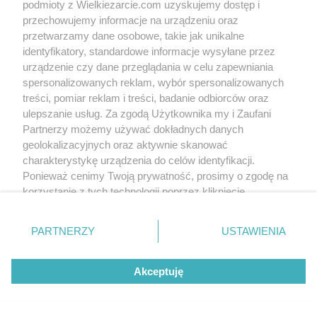
podmioty z Wielkiezarcie.com uzyskujemy dostęp i
przechowujemy informacje na urządzeniu oraz
przetwarzamy dane osobowe, takie jak unikalne
identyfikatory, standardowe informacje wysyłane przez
urządzenie czy dane przeglądania w celu zapewniania
spersonalizowanych reklam, wybór spersonalizowanych
treści, pomiar reklam i treści, badanie odbiorców oraz
ulepszanie usług. Za zgodą Użytkownika my i Zaufani
Partnerzy możemy używać dokładnych danych
geolokalizacyjnych oraz aktywnie skanować
charakterystykę urządzenia do celów identyfikacji.
Ponieważ cenimy Twoją prywatność, prosimy o zgodę na
korzystanie z tych technologii poprzez kliknięcie
„Akceptuję”. Zgoda jest dobrowolna i zawsze możesz ją
zmienić/wycofać klikając przycisk ustawień prywatności
PARTNERZY
USTAWIENIA
znajdujący się w lewym dolnym rogu strony
. Niektóre
rodzaje przetwarzania danych nie wymagają zgody
Akceptuję
użytkownika, ale masz prawo sprzeciwić się takiemu
przetwarzaniu. Preferencje będą miały zastosowania tylko
na tej witrynie.