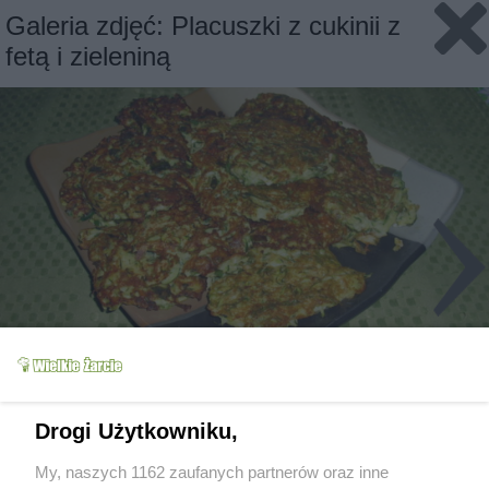
Galeria zdjęć: Placuszki z cukinii z
fetą i zieleniną
Slajd 1/3
Fot: kamila258
Drogi Użytkowniku,
My, naszych 1162 zaufanych partnerów oraz inne