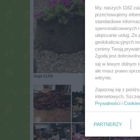
My, naszych 1162 zau
przechowujemy informa
standardowe informac
spersonalizowanych re
ulepszanie usług. Za
geolokalizacyjnych or
cenimy Twoją prywatno
Zgoda jest dobrowoln
się w lewym dolnym r
ale masz prawo sprzec
Slajd 51/59
witrynie.
Zapoznaj się z poniż
internetowych. Szcze
Prywatności
i
Cookie
PARTNERZY