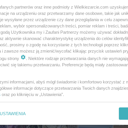
fanych partnerów oraz inne podmioty z Wielkiezarcie.com uzyskuje
cje na urządzeniu oraz przetwarzamy dane osobowe, takie jak unika
je wysyłane przez urządzenie czy dane przeglądania w celu zapewn
klam, wybór spersonalizowanych treści, pomiar reklam i treści, bad
 zgodą Użytkownika my i Zaufani Partnerzy możemy używać dokład
az aktywnie skanować charakterystykę urządzenia do celów identyfi
ść, prosimy o zgodę na korzystanie z tych technologii poprzez klikn
a i zawsze możesz ją zmienić/wycofać klikając przycisk ustawień pr
ogu strony
. Niektóre rodzaje przetwarzania danych nie wymagaj
iwić się takiemu przetwarzaniu. Preferencje będą miały zastosowania
Fot: iwc
szymi informacjami, abyś mógł świadomie i komfortowo korzystać z
gółowe informacje dotyczące przetwarzania Twoich danych znajdzi
s
oraz po kliknięciu w „Ustawienia”.
USTAWIENIA