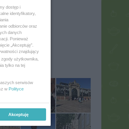
my dostęp i
lne identyfikatory,
iania
anie odbiorców oraz
nych danych
kacji. Ponieważ
ięcie „Akceptuję”.
ywatności znajdujący
ą zgody użytkownika,
 tylko na tej
iaG
 naszych serwisów
esz w
Polityce
Akceptuję