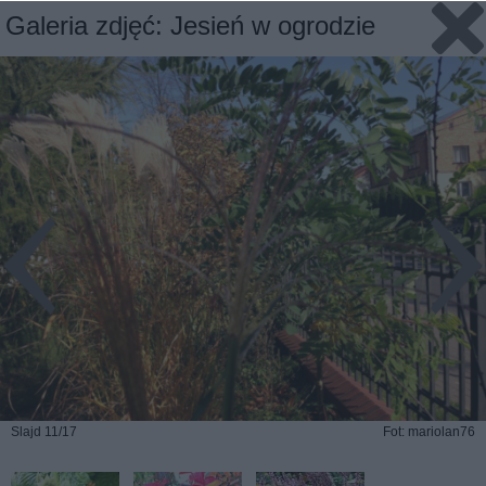
Galeria zdjęć: Jesień w ogrodzie
Slajd 11/17
Fot: mariolan76