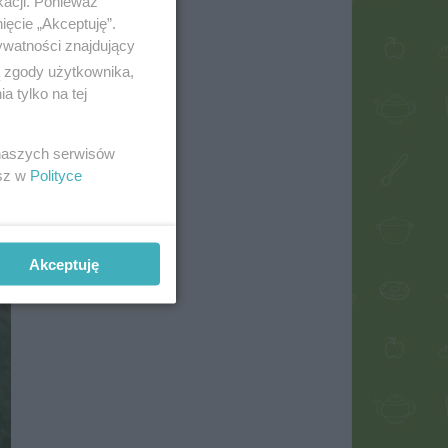
kacji. Ponieważ
ięcie „Akceptuję”.
ywatności znajdujący
ą zgody użytkownika,
 tylko na tej
 naszych serwisów
esz w
Polityce
Akceptuję