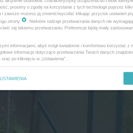
az aktywnie skanować charakterystykę urządzenia do celów identyfi
ść, prosimy o zgodę na korzystanie z tych technologii poprzez klikn
a i zawsze możesz ją zmienić/wycofać klikając przycisk ustawień pr
ogu strony
. Niektóre rodzaje przetwarzania danych nie wymagaj
iwić się takiemu przetwarzaniu. Preferencje będą miały zastosowania
szymi informacjami, abyś mógł świadomie i komfortowo korzystać z
gółowe informacje dotyczące przetwarzania Twoich danych znajdzi
s
oraz po kliknięciu w „Ustawienia”.
USTAWIENIA