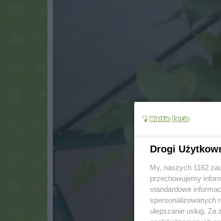
Drogi Użytkow
My, naszych 1162 zau
przechowujemy informa
standardowe informac
spersonalizowanych re
ulepszanie usług. Za