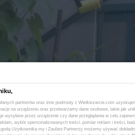
niku,
fanych partnerów oraz inne podmioty z Wielkiezarcie.com uzyskuje
cje na urządzeniu oraz przetwarzamy dane osobowe, takie jak unika
je wysyłane przez urządzenie czy dane przeglądania w celu zapewn
klam, wybór spersonalizowanych treści, pomiar reklam i treści, bad
 zgodą Użytkownika my i Zaufani Partnerzy możemy używać dokład