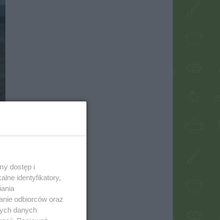
my dostęp i
lne identyfikatory,
iania
anie odbiorców oraz
nych danych