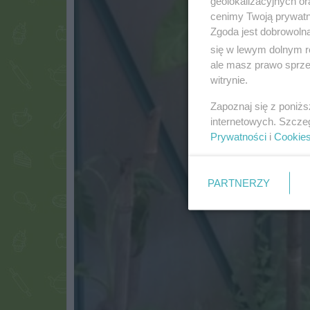
geolokalizacyjnych or
cenimy Twoją prywatno
Zgoda jest dobrowoln
się w lewym dolnym r
ale masz prawo sprzec
witrynie.
Zapoznaj się z poniż
internetowych. Szcze
Prywatności
i
Cookie
PARTNERZY