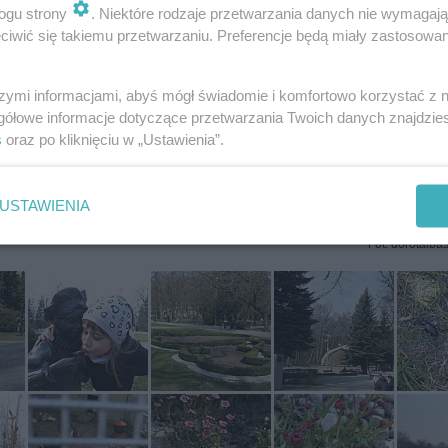
ogu strony
. Niektóre rodzaje przetwarzania danych nie wymagaj
iwić się takiemu przetwarzaniu. Preferencje będą miały zastosowania
szymi informacjami, abyś mógł świadomie i komfortowo korzystać z
gółowe informacje dotyczące przetwarzania Twoich danych znajdzi
s
oraz po kliknięciu w „Ustawienia”.
USTAWIENIA
Fot: dorotaiba