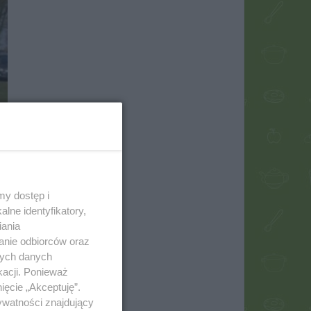
my dostęp i
lne identyfikatory,
iania
anie odbiorców oraz
nych danych
kacji. Ponieważ
ięcie „Akceptuję”.
ywatności znajdujący