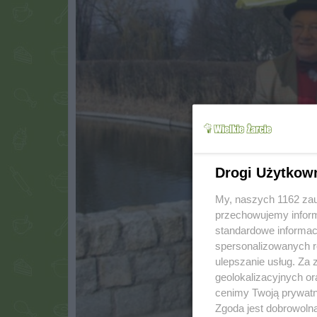
Drogi Użytkow
My, naszych 1162 zau
przechowujemy informa
standardowe informac
spersonalizowanych re
ulepszanie usług. Za
geolokalizacyjnych or
cenimy Twoją prywatno
Zgoda jest dobrowoln