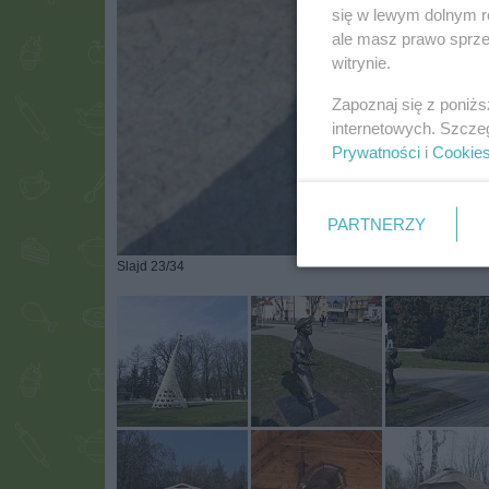
się w lewym dolnym r
ale masz prawo sprzec
witrynie.
Zapoznaj się z poniż
internetowych. Szcze
Prywatności
i
Cookie
PARTNERZY
Slajd 23/34