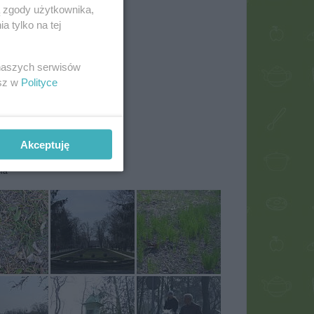
ą zgody użytkownika,
 tylko na tej
 naszych serwisów
esz w
Polityce
Akceptuję
sia