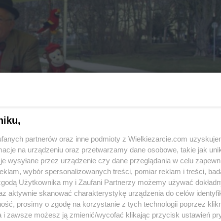
niku,
fanych partnerów oraz inne podmioty z Wielkiezarcie.com uzyskuje
cje na urządzeniu oraz przetwarzamy dane osobowe, takie jak unika
je wysyłane przez urządzenie czy dane przeglądania w celu zapewn
klam, wybór spersonalizowanych treści, pomiar reklam i treści, bad
 zgodą Użytkownika my i Zaufani Partnerzy możemy używać dokład
az aktywnie skanować charakterystykę urządzenia do celów identyfi
ść, prosimy o zgodę na korzystanie z tych technologii poprzez klikn
a i zawsze możesz ją zmienić/wycofać klikając przycisk ustawień pr