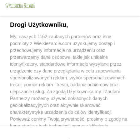
Drogi Użytkowniku,
My, naszych 1162 zaufanych partnerów oraz inne
podmioty z Wielkiezarcie.com uzyskujemy dostęp i
przechowujemy informacje na urządzeniu oraz
przetwarzamy dane osobowe, takie jak unikalne
identyfikatory, standardowe informacje wysyłane przez
urządzenie czy dane przeglądania w celu zapewniania
spersonalizowanych reklam, wybór spersonalizowanych
treści, pomiar reklam i treści, badanie odbiorców oraz
ulepszanie usług. Za zgodą Użytkownika my i Zaufani
Partnerzy możemy używać dokładnych danych
geolokalizacyjnych oraz aktywnie skanować
charakterystykę urządzenia do celów identyfikacji.
Ponieważ cenimy Twoją prywatność, prosimy o zgodę na
korzystanie z tych technologii poprzez kliknięcie
„Akceptuję”. Zgoda jest dobrowolna i zawsze możesz ją
zmienić/wycofać klikając przycisk ustawień prywatności