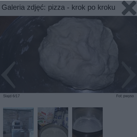
Galeria zdjęć: pizza - krok po kroku
Slajd 6/17
Fot: pwyso