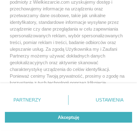
podmioty z Wielkiezarcie.com uzyskujemy dostęp i
Slajd 1/5
Fot: baryz1
przechowujemy informacje na urządzeniu oraz
przetwarzamy dane osobowe, takie jak unikalne
identyfikatory, standardowe informacje wysyłane przez
urządzenie czy dane przeglądania w celu zapewniania
spersonalizowanych reklam, wybór spersonalizowanych
treści, pomiar reklam i treści, badanie odbiorców oraz
ulepszanie usług. Za zgodą Użytkownika my i Zaufani
Partnerzy możemy używać dokładnych danych
geolokalizacyjnych oraz aktywnie skanować
charakterystykę urządzenia do celów identyfikacji.
Ponieważ cenimy Twoją prywatność, prosimy o zgodę na
korzystanie z tych technologii poprzez kliknięcie
„Akceptuję”. Zgoda jest dobrowolna i zawsze możesz ją
zmienić/wycofać klikając przycisk ustawień prywatności
PARTNERZY
USTAWIENIA
znajdujący się w lewym dolnym rogu strony
. Niektóre
rodzaje przetwarzania danych nie wymagają zgody
Akceptuję
użytkownika, ale masz prawo sprzeciwić się takiemu
przetwarzaniu. Preferencje będą miały zastosowania tylko
na tej witrynie.