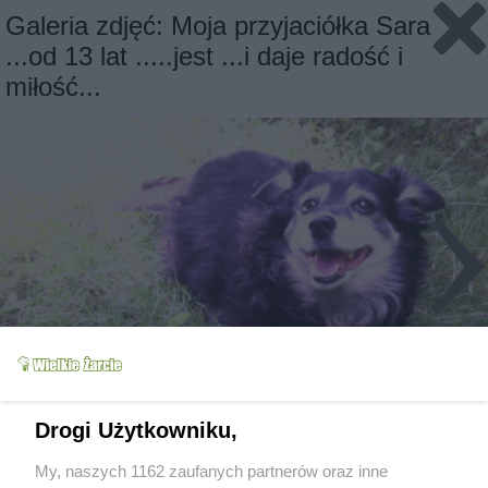
Galeria zdjęć: Moja przyjaciółka Sara
...od 13 lat .....jest ...i daje radość i
miłość...
Drogi Użytkowniku,
My, naszych 1162 zaufanych partnerów oraz inne