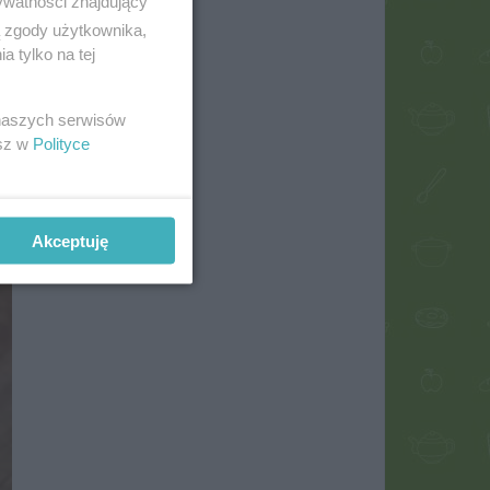
ywatności znajdujący
ą zgody użytkownika,
 tylko na tej
 naszych serwisów
esz w
Polityce
Akceptuję