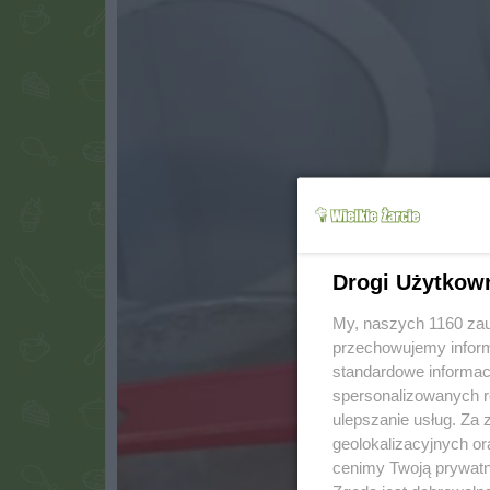
Drogi Użytkow
My, naszych 1160 zau
przechowujemy informa
standardowe informac
spersonalizowanych re
ulepszanie usług. Za
geolokalizacyjnych or
cenimy Twoją prywatno