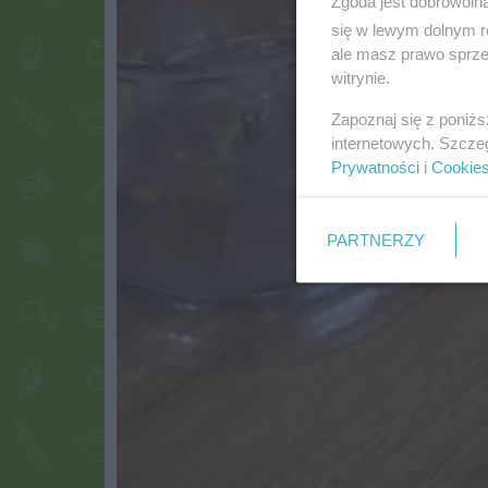
Zgoda jest dobrowoln
się w lewym dolnym r
ale masz prawo sprzec
witrynie.
Zapoznaj się z poniż
internetowych. Szcze
Prywatności
i
Cookie
PARTNERZY