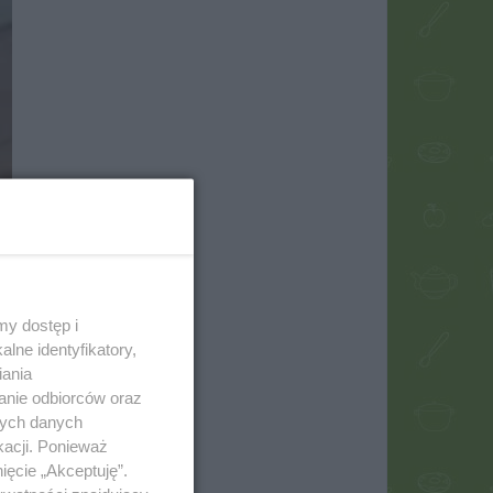
my dostęp i
lne identyfikatory,
iania
anie odbiorców oraz
nych danych
kacji. Ponieważ
ięcie „Akceptuję”.