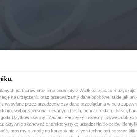
niku,
fanych partnerów oraz inne podmioty z Wielkiezarcie.com uzyskuje
cje na urządzeniu oraz przetwarzamy dane osobowe, takie jak unika
je wysyłane przez urządzenie czy dane przeglądania w celu zapewn
klam, wybór spersonalizowanych treści, pomiar reklam i treści, bad
 zgodą Użytkownika my i Zaufani Partnerzy możemy używać dokład
az aktywnie skanować charakterystykę urządzenia do celów identyfi
ść, prosimy o zgodę na korzystanie z tych technologii poprzez klikn