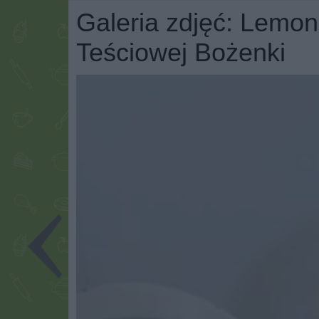
Galeria zdjęć: Lemon
Teściowej Bożenki