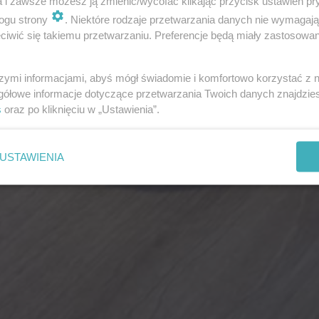
a i zawsze możesz ją zmienić/wycofać klikając przycisk ustawień pr
ogu strony
. Niektóre rodzaje przetwarzania danych nie wymagaj
iwić się takiemu przetwarzaniu. Preferencje będą miały zastosowania
szymi informacjami, abyś mógł świadomie i komfortowo korzystać z
gółowe informacje dotyczące przetwarzania Twoich danych znajdzi
s
oraz po kliknięciu w „Ustawienia”.
USTAWIENIA