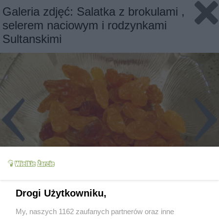
Galeria zdjęć: Salatka z brokulami ,
selerem naciowym i rodzynkami
Sultanskimi
Drogi Użytkowniku,
My, naszych 1162 zaufanych partnerów oraz inne