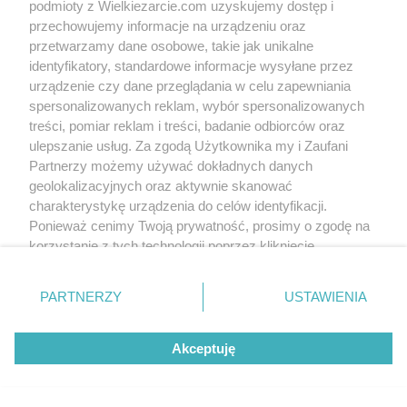
podmioty z Wielkiezarcie.com uzyskujemy dostęp i
Slajd 4/6
Fot: tingra
przechowujemy informacje na urządzeniu oraz
przetwarzamy dane osobowe, takie jak unikalne
identyfikatory, standardowe informacje wysyłane przez
urządzenie czy dane przeglądania w celu zapewniania
spersonalizowanych reklam, wybór spersonalizowanych
treści, pomiar reklam i treści, badanie odbiorców oraz
ulepszanie usług. Za zgodą Użytkownika my i Zaufani
Partnerzy możemy używać dokładnych danych
geolokalizacyjnych oraz aktywnie skanować
charakterystykę urządzenia do celów identyfikacji.
Ponieważ cenimy Twoją prywatność, prosimy o zgodę na
korzystanie z tych technologii poprzez kliknięcie
„Akceptuję”. Zgoda jest dobrowolna i zawsze możesz ją
zmienić/wycofać klikając przycisk ustawień prywatności
PARTNERZY
USTAWIENIA
znajdujący się w lewym dolnym rogu strony
. Niektóre
rodzaje przetwarzania danych nie wymagają zgody
Akceptuję
użytkownika, ale masz prawo sprzeciwić się takiemu
przetwarzaniu. Preferencje będą miały zastosowania tylko
na tej witrynie.