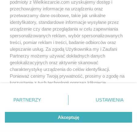
podmioty z Wielkiezarcie.com uzyskujemy dostęp i
przechowujemy informacje na urządzeniu oraz
przetwarzamy dane osobowe, takie jak unikalne
identyfikatory, standardowe informacje wysyłane przez
urządzenie czy dane przeglądania w celu zapewniania
spersonalizowanych reklam, wybór spersonalizowanych
treści, pomiar reklam i treści, badanie odbiorców oraz
ulepszanie usług. Za zgodą Użytkownika my i Zaufani
Partnerzy możemy używać dokładnych danych
geolokalizacyjnych oraz aktywnie skanować
charakterystykę urządzenia do celów identyfikacji.
Slajd 1/1
Fot: Lea2
Ponieważ cenimy Twoją prywatność, prosimy o zgodę na
korzystanie z tych technologii poprzez kliknięcie
„Akceptuję”. Zgoda jest dobrowolna i zawsze możesz ją
zmienić/wycofać klikając przycisk ustawień prywatności
PARTNERZY
USTAWIENIA
znajdujący się w lewym dolnym rogu strony
. Niektóre
rodzaje przetwarzania danych nie wymagają zgody
Akceptuję
użytkownika, ale masz prawo sprzeciwić się takiemu
przetwarzaniu. Preferencje będą miały zastosowania tylko
na tej witrynie.