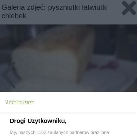
Galeria zdjęć: pyszniutki łatwiutki
chlebek
Drogi Użytkowniku,
Slajd 3/3
Fot: matrzo
My, naszych 1162 zaufanych partnerów oraz inne