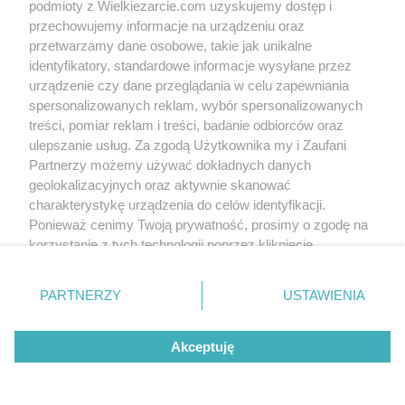
podmioty z Wielkiezarcie.com uzyskujemy dostęp i
przechowujemy informacje na urządzeniu oraz
przetwarzamy dane osobowe, takie jak unikalne
identyfikatory, standardowe informacje wysyłane przez
urządzenie czy dane przeglądania w celu zapewniania
spersonalizowanych reklam, wybór spersonalizowanych
treści, pomiar reklam i treści, badanie odbiorców oraz
ulepszanie usług. Za zgodą Użytkownika my i Zaufani
Partnerzy możemy używać dokładnych danych
geolokalizacyjnych oraz aktywnie skanować
charakterystykę urządzenia do celów identyfikacji.
Ponieważ cenimy Twoją prywatność, prosimy o zgodę na
korzystanie z tych technologii poprzez kliknięcie
„Akceptuję”. Zgoda jest dobrowolna i zawsze możesz ją
zmienić/wycofać klikając przycisk ustawień prywatności
PARTNERZY
USTAWIENIA
znajdujący się w lewym dolnym rogu strony
. Niektóre
rodzaje przetwarzania danych nie wymagają zgody
Akceptuję
użytkownika, ale masz prawo sprzeciwić się takiemu
przetwarzaniu. Preferencje będą miały zastosowania tylko
na tej witrynie.