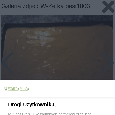
Galeria zdjęć: W-Zetka besi1803
Slajd 6/11
Fot: besia1803
Drogi Użytkowniku,
My, naszych 1162 zaufanych partnerów oraz inne