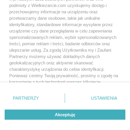
podmioty z Wielkiezarcie.com uzyskujemy dostęp i
przechowujemy informacje na urządzeniu oraz
przetwarzamy dane osobowe, takie jak unikalne
identyfikatory, standardowe informacje wysyłane przez
urządzenie czy dane przeglądania w celu zapewniania
spersonalizowanych reklam, wybór spersonalizowanych
treści, pomiar reklam i treści, badanie odbiorców oraz
ulepszanie usług. Za zgodą Użytkownika my i Zaufani
Partnerzy możemy używać dokładnych danych
geolokalizacyjnych oraz aktywnie skanować
charakterystykę urządzenia do celów identyfikacji.
Ponieważ cenimy Twoją prywatność, prosimy o zgodę na
korzystanie z tych technologii poprzez kliknięcie
„Akceptuję”. Zgoda jest dobrowolna i zawsze możesz ją
zmienić/wycofać klikając przycisk ustawień prywatności
PARTNERZY
USTAWIENIA
znajdujący się w lewym dolnym rogu strony
. Niektóre
rodzaje przetwarzania danych nie wymagają zgody
Akceptuję
użytkownika, ale masz prawo sprzeciwić się takiemu
przetwarzaniu. Preferencje będą miały zastosowania tylko
na tej witrynie.