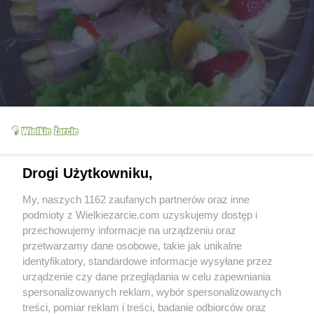
Slajd 10/11
Fot: Alll
Drogi Użytkowniku,
My, naszych 1162 zaufanych partnerów oraz inne
podmioty z Wielkiezarcie.com uzyskujemy dostęp i
przechowujemy informacje na urządzeniu oraz
przetwarzamy dane osobowe, takie jak unikalne
identyfikatory, standardowe informacje wysyłane przez
urządzenie czy dane przeglądania w celu zapewniania
spersonalizowanych reklam, wybór spersonalizowanych
treści, pomiar reklam i treści, badanie odbiorców oraz