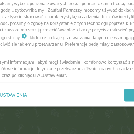
klam, wybór spersonalizowanych treści, pomiar reklam i treści, bad
 zgodą Użytkownika my i Zaufani Partnerzy możemy używać dokład
az aktywnie skanować charakterystykę urządzenia do celów identyfi
Fot: evita00
ść, prosimy o zgodę na korzystanie z tych technologii poprzez klikn
a i zawsze możesz ją zmienić/wycofać klikając przycisk ustawień pr
ogu strony
. Niektóre rodzaje przetwarzania danych nie wymagaj
iwić się takiemu przetwarzaniu. Preferencje będą miały zastosowania
szymi informacjami, abyś mógł świadomie i komfortowo korzystać z
gółowe informacje dotyczące przetwarzania Twoich danych znajdzi
s
oraz po kliknięciu w „Ustawienia”.
USTAWIENIA