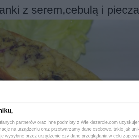
kanki z serem,cebulą i piecz
niku,
fanych partnerów oraz inne podmioty z Wielkiezarcie.com uzyskuje
cje na urządzeniu oraz przetwarzamy dane osobowe, takie jak unika
je wysyłane przez urządzenie czy dane przeglądania w celu zapewn