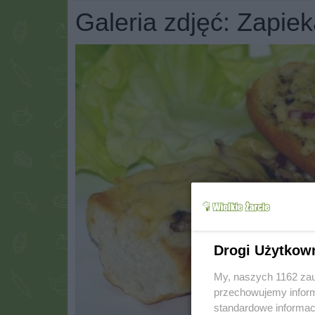
Galeria zdjęć: Zapie
Drogi Użytkow
My, naszych 1162 zau
przechowujemy informa
standardowe informac