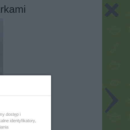
arkami
my dostęp i
lne identyfikatory,
iania