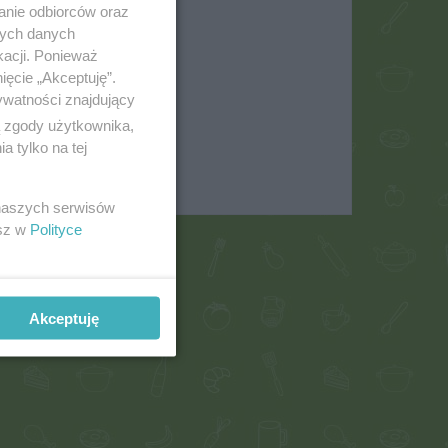
anie odbiorców oraz
nych danych
kacji. Ponieważ
07
ięcie „Akceptuję”.
ywatności znajdujący
ą zgody użytkownika,
 tylko na tej
 naszych serwisów
esz w
Polityce
Akceptuję