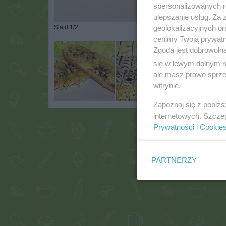
spersonalizowanych re
ulepszanie usług. Za
geolokalizacyjnych or
Slajd 1/2
cenimy Twoją prywatno
Zgoda jest dobrowoln
się w lewym dolnym r
ale masz prawo sprzec
witrynie.
Zapoznaj się z poniż
internetowych. Szcze
Prywatności
i
Cookie
PARTNERZY