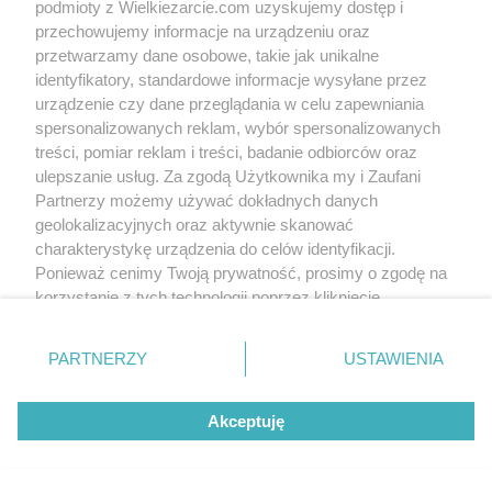
podmioty z Wielkiezarcie.com uzyskujemy dostęp i
przechowujemy informacje na urządzeniu oraz
przetwarzamy dane osobowe, takie jak unikalne
identyfikatory, standardowe informacje wysyłane przez
urządzenie czy dane przeglądania w celu zapewniania
spersonalizowanych reklam, wybór spersonalizowanych
treści, pomiar reklam i treści, badanie odbiorców oraz
ulepszanie usług. Za zgodą Użytkownika my i Zaufani
Partnerzy możemy używać dokładnych danych
geolokalizacyjnych oraz aktywnie skanować
Slajd 1/1
Fot: Anna Z
charakterystykę urządzenia do celów identyfikacji.
Ponieważ cenimy Twoją prywatność, prosimy o zgodę na
korzystanie z tych technologii poprzez kliknięcie
„Akceptuję”. Zgoda jest dobrowolna i zawsze możesz ją
zmienić/wycofać klikając przycisk ustawień prywatności
PARTNERZY
USTAWIENIA
znajdujący się w lewym dolnym rogu strony
. Niektóre
rodzaje przetwarzania danych nie wymagają zgody
Akceptuję
użytkownika, ale masz prawo sprzeciwić się takiemu
przetwarzaniu. Preferencje będą miały zastosowania tylko
na tej witrynie.