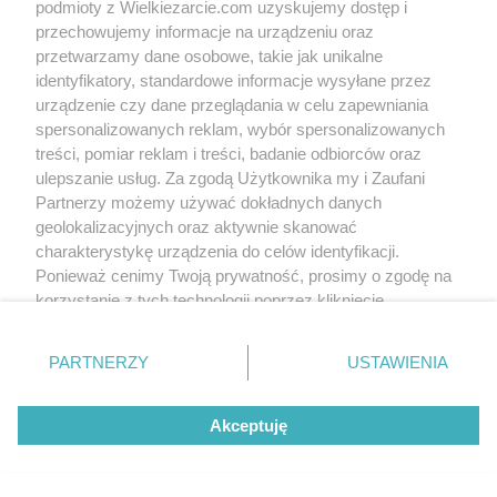
podmioty z Wielkiezarcie.com uzyskujemy dostęp i
przechowujemy informacje na urządzeniu oraz
przetwarzamy dane osobowe, takie jak unikalne
identyfikatory, standardowe informacje wysyłane przez
urządzenie czy dane przeglądania w celu zapewniania
spersonalizowanych reklam, wybór spersonalizowanych
treści, pomiar reklam i treści, badanie odbiorców oraz
ulepszanie usług. Za zgodą Użytkownika my i Zaufani
Partnerzy możemy używać dokładnych danych
geolokalizacyjnych oraz aktywnie skanować
charakterystykę urządzenia do celów identyfikacji.
Ponieważ cenimy Twoją prywatność, prosimy o zgodę na
korzystanie z tych technologii poprzez kliknięcie
„Akceptuję”. Zgoda jest dobrowolna i zawsze możesz ją
zmienić/wycofać klikając przycisk ustawień prywatności
PARTNERZY
USTAWIENIA
znajdujący się w lewym dolnym rogu strony
. Niektóre
rodzaje przetwarzania danych nie wymagają zgody
Akceptuję
użytkownika, ale masz prawo sprzeciwić się takiemu
przetwarzaniu. Preferencje będą miały zastosowania tylko
na tej witrynie.