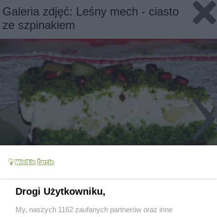
Galeria zdjęć: Leśny mech - ciasto
ze szpinakiem
Drogi Użytkowniku,
Slajd 1/4
Fot: bogdzia
My, naszych 1162 zaufanych partnerów oraz inne