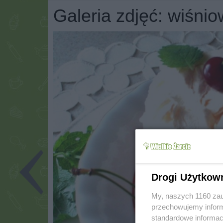
Galeria zdjęć: wiśni
Drogi Użytkow
My, naszych 1160 zau
przechowujemy informa
standardowe informac