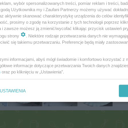
klam, wybór spersonalizowanych treści, pomiar reklam i treści, bad
 zgodą Użytkownika my i Zaufani Partnerzy możemy używać dokład
az aktywnie skanować charakterystykę urządzenia do celów identyfi
ść, prosimy o zgodę na korzystanie z tych technologii poprzez klikn
a i zawsze możesz ją zmienić/wycofać klikając przycisk ustawień pr
ogu strony
. Niektóre rodzaje przetwarzania danych nie wymagaj
iwić się takiemu przetwarzaniu. Preferencje będą miały zastosowania
szymi informacjami, abyś mógł świadomie i komfortowo korzystać z
Fot: Ol
gółowe informacje dotyczące przetwarzania Twoich danych znajdzi
s
oraz po kliknięciu w „Ustawienia”.
USTAWIENIA