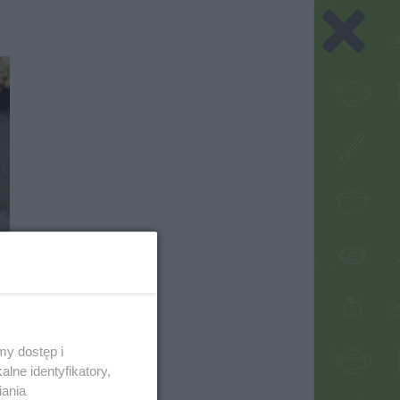
my dostęp i
lne identyfikatory,
iania