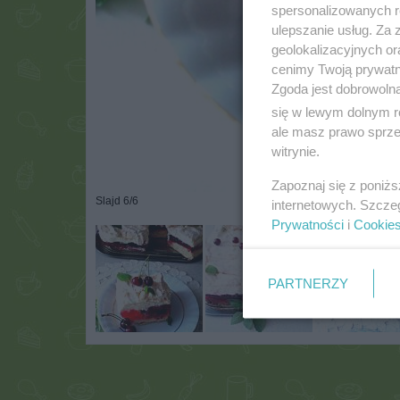
spersonalizowanych re
ulepszanie usług. Za
geolokalizacyjnych or
cenimy Twoją prywatno
Zgoda jest dobrowoln
się w lewym dolnym r
ale masz prawo sprzec
witrynie.
Zapoznaj się z poniż
Slajd 6/6
internetowych. Szcze
Prywatności
i
Cookie
PARTNERZY