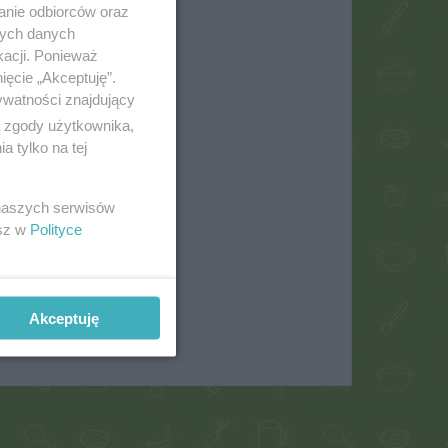
anie odbiorców oraz
nych danych
kacji. Ponieważ
ięcie „Akceptuję”.
ywatności znajdujący
ą zgody użytkownika,
 tylko na tej
 naszych serwisów
kka
esz w
Polityce
Akceptuję