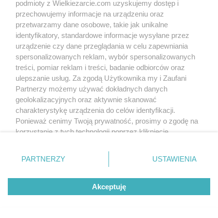
podmioty z Wielkiezarcie.com uzyskujemy dostęp i
przechowujemy informacje na urządzeniu oraz
przetwarzamy dane osobowe, takie jak unikalne
identyfikatory, standardowe informacje wysyłane przez
urządzenie czy dane przeglądania w celu zapewniania
spersonalizowanych reklam, wybór spersonalizowanych
treści, pomiar reklam i treści, badanie odbiorców oraz
ulepszanie usług. Za zgodą Użytkownika my i Zaufani
Partnerzy możemy używać dokładnych danych
geolokalizacyjnych oraz aktywnie skanować
charakterystykę urządzenia do celów identyfikacji.
Ponieważ cenimy Twoją prywatność, prosimy o zgodę na
korzystanie z tych technologii poprzez kliknięcie
„Akceptuję”. Zgoda jest dobrowolna i zawsze możesz ją
zmienić/wycofać klikając przycisk ustawień prywatności
PARTNERZY
USTAWIENIA
znajdujący się w lewym dolnym rogu strony
. Niektóre
rodzaje przetwarzania danych nie wymagają zgody
Akceptuję
użytkownika, ale masz prawo sprzeciwić się takiemu
przetwarzaniu. Preferencje będą miały zastosowania tylko
na tej witrynie.