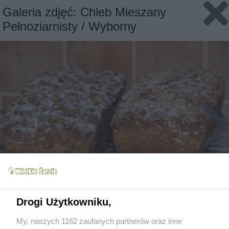
Galeria zdjęć: Chleb Mieszany
Pełnoziarnisty / Wyborny
Slajd 1/5
Fot: iwciaG
Drogi Użytkowniku,
My, naszych 1162 zaufanych partnerów oraz inne