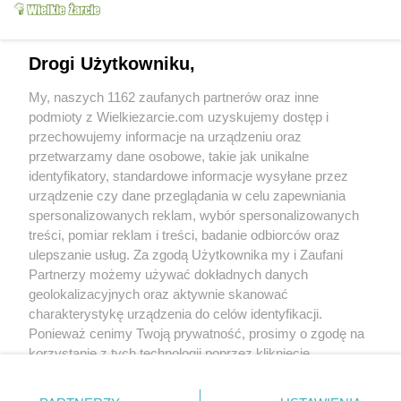
Drogi Użytkowniku,
My, naszych 1162 zaufanych partnerów oraz inne
podmioty z Wielkiezarcie.com uzyskujemy dostęp i
przechowujemy informacje na urządzeniu oraz
przetwarzamy dane osobowe, takie jak unikalne
identyfikatory, standardowe informacje wysyłane przez
urządzenie czy dane przeglądania w celu zapewniania
spersonalizowanych reklam, wybór spersonalizowanych
treści, pomiar reklam i treści, badanie odbiorców oraz
ulepszanie usług. Za zgodą Użytkownika my i Zaufani
Partnerzy możemy używać dokładnych danych
geolokalizacyjnych oraz aktywnie skanować
charakterystykę urządzenia do celów identyfikacji.
Ponieważ cenimy Twoją prywatność, prosimy o zgodę na
korzystanie z tych technologii poprzez kliknięcie
„Akceptuję”. Zgoda jest dobrowolna i zawsze możesz ją
zmienić/wycofać klikając przycisk ustawień prywatności