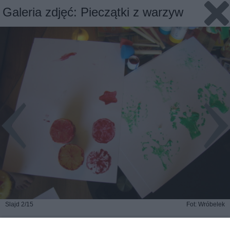
Galeria zdjęć: Pieczątki z warzyw
Slajd 2/15
Fot: Wróbelek