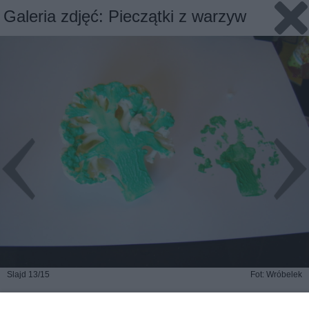
Galeria zdjęć: Pieczątki z warzyw
Slajd 13/15
Fot: Wróbelek