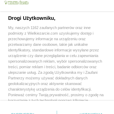
Drogi Użytkowniku,
My, naszych 1162 zaufanych partnerów oraz inne
podmioty z Wielkiezarcie.com uzyskujemy dostęp i
przechowujemy informacje na urządzeniu oraz
przetwarzamy dane osobowe, takie jak unikalne
identyfikatory, standardowe informacje wysyłane przez
urządzenie czy dane przeglądania w celu zapewniania
spersonalizowanych reklam, wybór spersonalizowanych
treści, pomiar reklam i treści, badanie odbiorców oraz
ulepszanie usług. Za zgodą Użytkownika my i Zaufani
Partnerzy możemy używać dokładnych danych
geolokalizacyjnych oraz aktywnie skanować
charakterystykę urządzenia do celów identyfikacji.
Ponieważ cenimy Twoją prywatność, prosimy o zgodę na
korzystanie z tych technologii poprzez kliknięcie
„Akceptuję”. Zgoda jest dobrowolna i zawsze możesz ją
zmienić/wycofać klikając przycisk ustawień prywatności