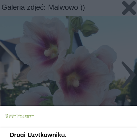
Galeria zdjęć: Malwowo ))
Drogi Użytkowniku,