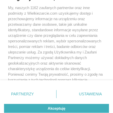
My, naszych 1162 zaufanych partnerów oraz inne
podmioty z Wielkiezarcie.com uzyskujemy dostęp i
przechowujemy informacje na urządzeniu oraz
przetwarzamy dane osobowe, takie jak unikalne
identyfikatory, standardowe informacje wysyłane przez
urządzenie czy dane przeglądania w celu zapewniania
spersonalizowanych reklam, wybór spersonalizowanych
treści, pomiar reklam i treści, badanie odbiorców oraz
ulepszanie usług. Za zgodą Użytkownika my i Zaufani
Slajd 2/6
Fot: megi65
Partnerzy możemy używać dokładnych danych
geolokalizacyjnych oraz aktywnie skanować
charakterystykę urządzenia do celów identyfikacji.
Ponieważ cenimy Twoją prywatność, prosimy o zgodę na
korzystanie z tych technologii poprzez kliknięcie
„Akceptuję”. Zgoda jest dobrowolna i zawsze możesz ją
zmienić/wycofać klikając przycisk ustawień prywatności
PARTNERZY
USTAWIENIA
znajdujący się w lewym dolnym rogu strony
. Niektóre
rodzaje przetwarzania danych nie wymagają zgody
Akceptuję
użytkownika, ale masz prawo sprzeciwić się takiemu