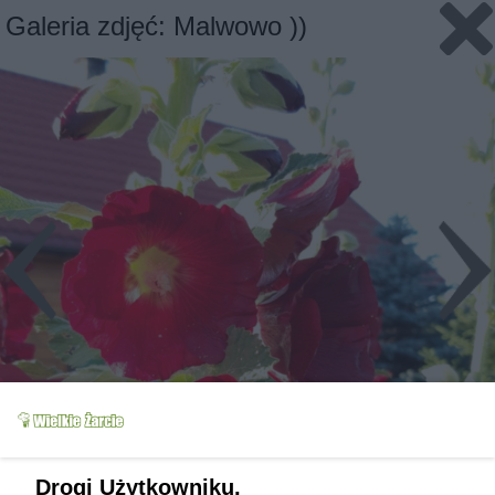
Galeria zdjęć: Malwowo ))
Drogi Użytkowniku,