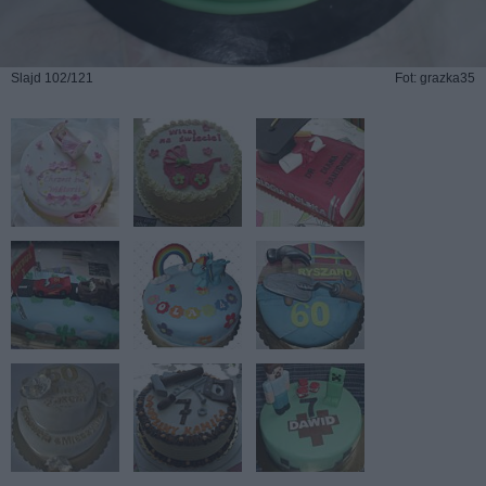
Slajd 102/121
Fot: grazka35