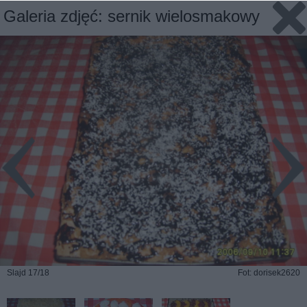
Galeria zdjęć: sernik wielosmakowy
Slajd 17/18
Fot: dorisek2620