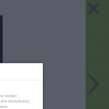
my dostęp i
lne identyfikatory,
iania