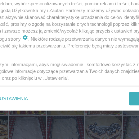
klam, wybór spersonalizowanych treści, pomiar reklam i treści, bad
 zgodą Użytkownika my i Zaufani Partnerzy możemy używać dokład
az aktywnie skanować charakterystykę urządzenia do celów identyfi
ść, prosimy o zgodę na korzystanie z tych technologii poprzez klikn
a i zawsze możesz ją zmienić/wycofać klikając przycisk ustawień pr
ogu strony
. Niektóre rodzaje przetwarzania danych nie wymagaj
iwić się takiemu przetwarzaniu. Preferencje będą miały zastosowania
szymi informacjami, abyś mógł świadomie i komfortowo korzystać z
Fot: dorisek26
gółowe informacje dotyczące przetwarzania Twoich danych znajdzi
s
oraz po kliknięciu w „Ustawienia”.
USTAWIENIA