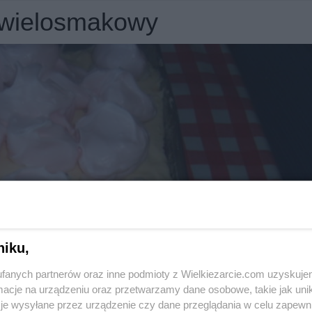
k wielosmakowy
niku,
fanych partnerów oraz inne podmioty z Wielkiezarcie.com uzyskuje
cje na urządzeniu oraz przetwarzamy dane osobowe, takie jak unika
je wysyłane przez urządzenie czy dane przeglądania w celu zapewn