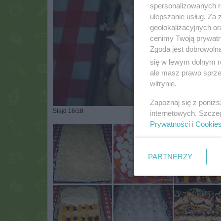
spersonalizowanych re
ulepszanie usług. Za
geolokalizacyjnych or
cenimy Twoją prywatno
Zgoda jest dobrowoln
się w lewym dolnym r
ale masz prawo sprzec
witrynie.
Zapoznaj się z poniż
Slajd 16/18
internetowych. Szcze
Prywatności
i
Cookie
PARTNERZY