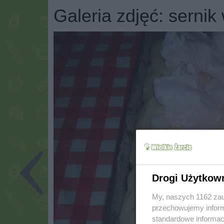
Galeria zdjęć: serni
Drogi Użytkow
My, naszych 1162 zau
przechowujemy informa
standardowe informac