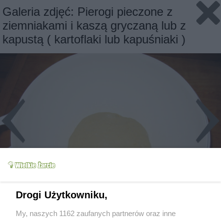
Galeria zdjęć: Pierogi pieczone z
ziemniakami i kaszą gryczaną lub z
kapustą ( kartoflaki lub kapuśniaki )
Drogi Użytkowniku,
My, naszych 1162 zaufanych partnerów oraz inne