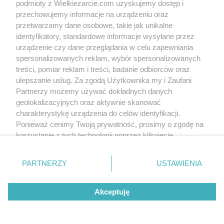
podmioty z Wielkiezarcie.com uzyskujemy dostęp i
Slajd 7/9
Fot: janeczka669
przechowujemy informacje na urządzeniu oraz
przetwarzamy dane osobowe, takie jak unikalne
identyfikatory, standardowe informacje wysyłane przez
urządzenie czy dane przeglądania w celu zapewniania
spersonalizowanych reklam, wybór spersonalizowanych
treści, pomiar reklam i treści, badanie odbiorców oraz
ulepszanie usług. Za zgodą Użytkownika my i Zaufani
Partnerzy możemy używać dokładnych danych
geolokalizacyjnych oraz aktywnie skanować
charakterystykę urządzenia do celów identyfikacji.
Ponieważ cenimy Twoją prywatność, prosimy o zgodę na
korzystanie z tych technologii poprzez kliknięcie
„Akceptuję”. Zgoda jest dobrowolna i zawsze możesz ją
zmienić/wycofać klikając przycisk ustawień prywatności
PARTNERZY
USTAWIENIA
znajdujący się w lewym dolnym rogu strony
. Niektóre
rodzaje przetwarzania danych nie wymagają zgody
Akceptuję
użytkownika, ale masz prawo sprzeciwić się takiemu
przetwarzaniu. Preferencje będą miały zastosowania tylko
na tej witrynie.