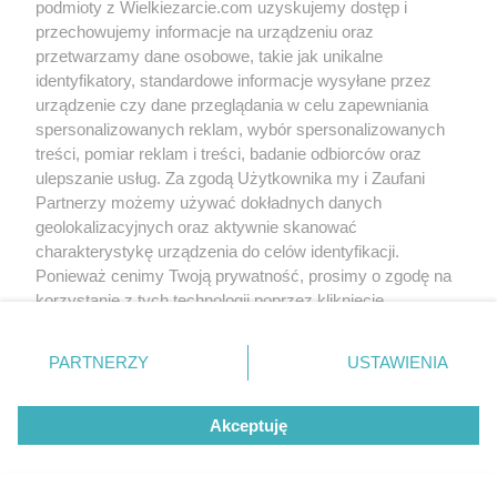
podmioty z Wielkiezarcie.com uzyskujemy dostęp i
Slajd 9/9
Fot: janeczka669
przechowujemy informacje na urządzeniu oraz
przetwarzamy dane osobowe, takie jak unikalne
identyfikatory, standardowe informacje wysyłane przez
urządzenie czy dane przeglądania w celu zapewniania
spersonalizowanych reklam, wybór spersonalizowanych
treści, pomiar reklam i treści, badanie odbiorców oraz
ulepszanie usług. Za zgodą Użytkownika my i Zaufani
Partnerzy możemy używać dokładnych danych
geolokalizacyjnych oraz aktywnie skanować
charakterystykę urządzenia do celów identyfikacji.
Ponieważ cenimy Twoją prywatność, prosimy o zgodę na
korzystanie z tych technologii poprzez kliknięcie
„Akceptuję”. Zgoda jest dobrowolna i zawsze możesz ją
zmienić/wycofać klikając przycisk ustawień prywatności
PARTNERZY
USTAWIENIA
znajdujący się w lewym dolnym rogu strony
. Niektóre
rodzaje przetwarzania danych nie wymagają zgody
Akceptuję
użytkownika, ale masz prawo sprzeciwić się takiemu
przetwarzaniu. Preferencje będą miały zastosowania tylko
na tej witrynie.