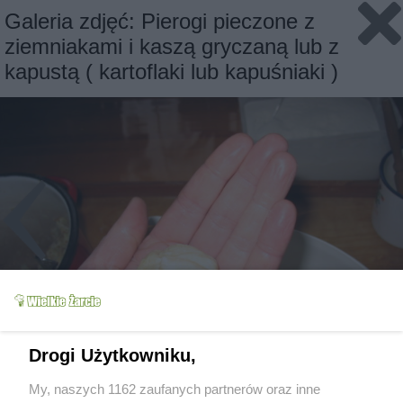
Galeria zdjęć: Pierogi pieczone z
ziemniakami i kaszą gryczaną lub z
kapustą ( kartoflaki lub kapuśniaki )
Drogi Użytkowniku,
My, naszych 1162 zaufanych partnerów oraz inne