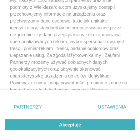
podmioty z Wielkiezarcie.com uzyskujemy dostęp i
przechowujemy informacje na urządzeniu oraz
przetwarzamy dane osobowe, takie jak unikalne
identyfikatory, standardowe informacje wysyłane przez
urządzenie czy dane przeglądania w celu zapewniania
spersonalizowanych reklam, wybór spersonalizowanych
treści, pomiar reklam i treści, badanie odbiorców oraz
ulepszanie usług. Za zgodą Użytkownika my i Zaufani
Partnerzy możemy używać dokładnych danych
geolokalizacyjnych oraz aktywnie skanować
charakterystykę urządzenia do celów identyfikacji.
Ponieważ cenimy Twoją prywatność, prosimy o zgodę na
korzystanie z tych technologii poprzez kliknięcie
„Akceptuję”. Zgoda jest dobrowolna i zawsze możesz ją
zmienić/wycofać klikając przycisk ustawień prywatności
PARTNERZY
USTAWIENIA
znajdujący się w lewym dolnym rogu strony
. Niektóre
rodzaje przetwarzania danych nie wymagają zgody
Akceptuję
użytkownika, ale masz prawo sprzeciwić się takiemu
przetwarzaniu. Preferencje będą miały zastosowania tylko
na tej witrynie.