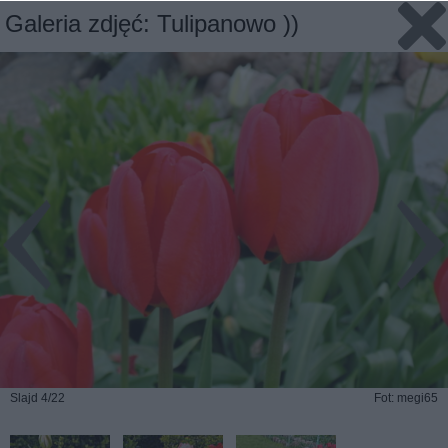
Galeria zdjęć: Tulipanowo ))
Slajd 4/22
Fot: megi65