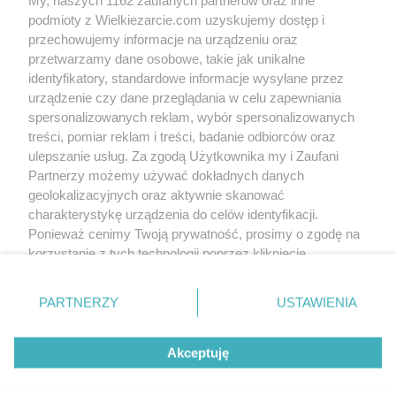
podmioty z Wielkiezarcie.com uzyskujemy dostęp i
przechowujemy informacje na urządzeniu oraz
przetwarzamy dane osobowe, takie jak unikalne
identyfikatory, standardowe informacje wysyłane przez
urządzenie czy dane przeglądania w celu zapewniania
spersonalizowanych reklam, wybór spersonalizowanych
treści, pomiar reklam i treści, badanie odbiorców oraz
ulepszanie usług. Za zgodą Użytkownika my i Zaufani
Partnerzy możemy używać dokładnych danych
geolokalizacyjnych oraz aktywnie skanować
charakterystykę urządzenia do celów identyfikacji.
Ponieważ cenimy Twoją prywatność, prosimy o zgodę na
korzystanie z tych technologii poprzez kliknięcie
„Akceptuję”. Zgoda jest dobrowolna i zawsze możesz ją
zmienić/wycofać klikając przycisk ustawień prywatności
PARTNERZY
USTAWIENIA
znajdujący się w lewym dolnym rogu strony
. Niektóre
rodzaje przetwarzania danych nie wymagają zgody
Akceptuję
użytkownika, ale masz prawo sprzeciwić się takiemu
przetwarzaniu. Preferencje będą miały zastosowania tylko
na tej witrynie.