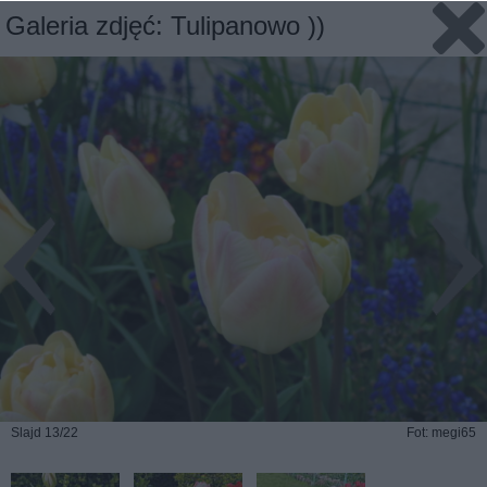
Galeria zdjęć: Tulipanowo ))
Slajd 13/22
Fot: megi65