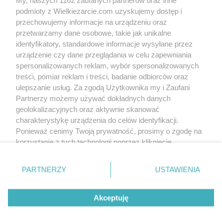
podmioty z Wielkiezarcie.com uzyskujemy dostęp i
przechowujemy informacje na urządzeniu oraz
przetwarzamy dane osobowe, takie jak unikalne
identyfikatory, standardowe informacje wysyłane przez
urządzenie czy dane przeglądania w celu zapewniania
spersonalizowanych reklam, wybór spersonalizowanych
treści, pomiar reklam i treści, badanie odbiorców oraz
ulepszanie usług. Za zgodą Użytkownika my i Zaufani
Partnerzy możemy używać dokładnych danych
geolokalizacyjnych oraz aktywnie skanować
charakterystykę urządzenia do celów identyfikacji.
Ponieważ cenimy Twoją prywatność, prosimy o zgodę na
korzystanie z tych technologii poprzez kliknięcie
„Akceptuję”. Zgoda jest dobrowolna i zawsze możesz ją
zmienić/wycofać klikając przycisk ustawień prywatności
PARTNERZY
USTAWIENIA
znajdujący się w lewym dolnym rogu strony
. Niektóre
rodzaje przetwarzania danych nie wymagają zgody
Akceptuję
użytkownika, ale masz prawo sprzeciwić się takiemu
przetwarzaniu. Preferencje będą miały zastosowania tylko
na tej witrynie.