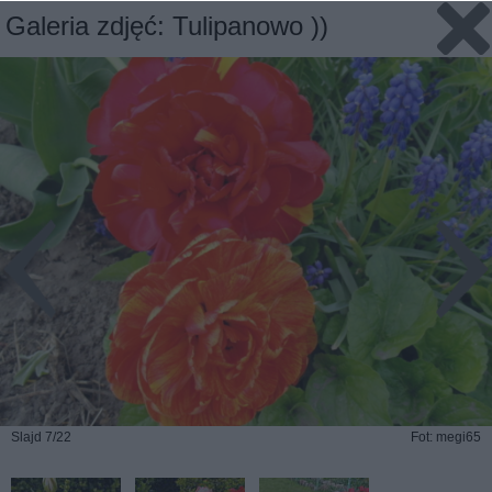
Galeria zdjęć: Tulipanowo ))
Slajd 7/22
Fot: megi65