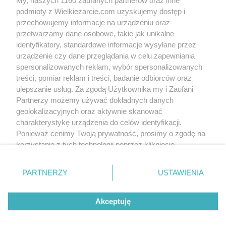
podmioty z Wielkiezarcie.com uzyskujemy dostęp i
przechowujemy informacje na urządzeniu oraz
przetwarzamy dane osobowe, takie jak unikalne
identyfikatory, standardowe informacje wysyłane przez
urządzenie czy dane przeglądania w celu zapewniania
spersonalizowanych reklam, wybór spersonalizowanych
treści, pomiar reklam i treści, badanie odbiorców oraz
ulepszanie usług. Za zgodą Użytkownika my i Zaufani
Partnerzy możemy używać dokładnych danych
geolokalizacyjnych oraz aktywnie skanować
charakterystykę urządzenia do celów identyfikacji.
Ponieważ cenimy Twoją prywatność, prosimy o zgodę na
korzystanie z tych technologii poprzez kliknięcie
„Akceptuję”. Zgoda jest dobrowolna i zawsze możesz ją
zmienić/wycofać klikając przycisk ustawień prywatności
PARTNERZY
USTAWIENIA
znajdujący się w lewym dolnym rogu strony
. Niektóre
rodzaje przetwarzania danych nie wymagają zgody
Akceptuję
użytkownika, ale masz prawo sprzeciwić się takiemu
przetwarzaniu. Preferencje będą miały zastosowania tylko
na tej witrynie.