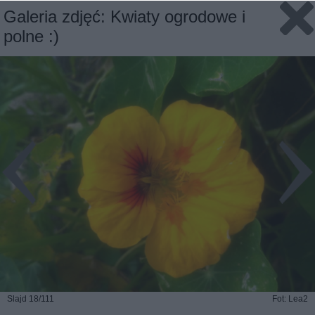
Galeria zdjęć: Kwiaty ogrodowe i
polne :)
Slajd 18/111
Fot: Lea2