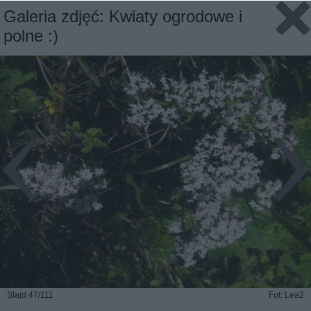
Galeria zdjęć: Kwiaty ogrodowe i
polne :)
Slajd 47/111
Fot: Lea2