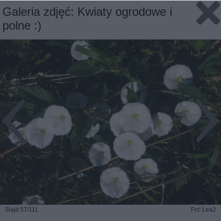
Galeria zdjęć: Kwiaty ogrodowe i
polne :)
Slajd 57/111
Fot: Lea2