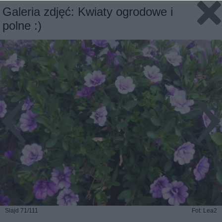
Galeria zdjęć: Kwiaty ogrodowe i
polne :)
Slajd 71/111
Fot: Lea2