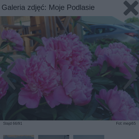
Galeria zdjęć: Moje Podlasie
Slajd 66/91
Fot: megi65