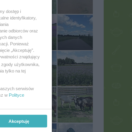
my dostęp i
lne identyfikatory,
iania
anie odbiorców oraz
nych danych
kacji. Ponieważ
ięcie „Akceptuję”.
ywatności znajdujący
ą zgody użytkownika,
 tylko na tej
 naszych serwisów
esz w
Polityce
Akceptuję