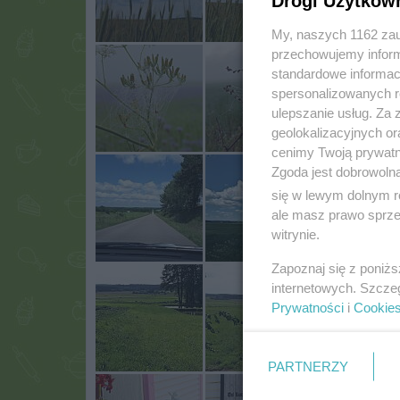
Drogi Użytkow
My, naszych 1162 zau
przechowujemy informa
standardowe informac
spersonalizowanych re
ulepszanie usług. Za
geolokalizacyjnych or
cenimy Twoją prywatno
Zgoda jest dobrowoln
się w lewym dolnym r
ale masz prawo sprzec
witrynie.
Zapoznaj się z poniż
internetowych. Szcze
Prywatności
i
Cookie
PARTNERZY