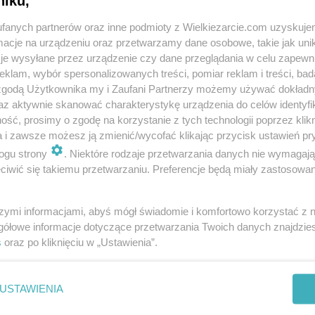
niku,
fanych partnerów oraz inne podmioty z Wielkiezarcie.com uzyskuje
cje na urządzeniu oraz przetwarzamy dane osobowe, takie jak unika
je wysyłane przez urządzenie czy dane przeglądania w celu zapewn
klam, wybór spersonalizowanych treści, pomiar reklam i treści, bad
 zgodą Użytkownika my i Zaufani Partnerzy możemy używać dokład
az aktywnie skanować charakterystykę urządzenia do celów identyfi
ść, prosimy o zgodę na korzystanie z tych technologii poprzez klikn
a i zawsze możesz ją zmienić/wycofać klikając przycisk ustawień pr
ogu strony
. Niektóre rodzaje przetwarzania danych nie wymagaj
iwić się takiemu przetwarzaniu. Preferencje będą miały zastosowania
szymi informacjami, abyś mógł świadomie i komfortowo korzystać z
gółowe informacje dotyczące przetwarzania Twoich danych znajdzi
s
oraz po kliknięciu w „Ustawienia”.
USTAWIENIA