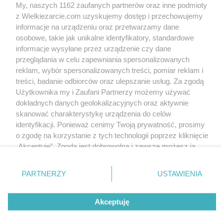
My, naszych 1162 zaufanych partnerów oraz inne podmioty
z Wielkiezarcie.com uzyskujemy dostęp i przechowujemy
Praline with Marzipan,
informacje na urządzeniu oraz przetwarzamy dane
rum and nuts
osobowe, takie jak unikalne identyfikatory, standardowe
4.5k
0
0
informacje wysyłane przez urządzenie czy dane
przeglądania w celu zapewniania spersonalizowanych
reklam, wybór spersonalizowanych treści, pomiar reklam i
Write to us
Terms of use
Cookies policy
Privacy policy
treści, badanie odbiorców oraz ulepszanie usług. Za zgodą
Użytkownika my i Zaufani Partnerzy możemy używać
dokładnych danych geolokalizacyjnych oraz aktywnie
skanować charakterystykę urządzenia do celów
identyfikacji. Ponieważ cenimy Twoją prywatność, prosimy
o zgodę na korzystanie z tych technologii poprzez kliknięcie
„Akceptuję”. Zgoda jest dobrowolna i zawsze możesz ją
zmienić/wycofać klikając przycisk ustawień prywatności
znajdujący się w lewym dolnym rogu strony
. Niektóre
PARTNERZY
USTAWIENIA
rodzaje przetwarzania danych nie wymagają zgody
użytkownika, ale masz prawo sprzeciwić się takiemu
Akceptuję
przetwarzaniu. Preferencje będą miały zastosowania tylko
na tej witrynie.