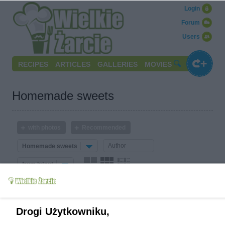
Login
Forum
Users
RECIPES
ARTICLES
GALLERIES
MOVIES
Homemade sweets
with photos
Recommended
Homemade sweets
from latest
Drogi Użytkowniku,