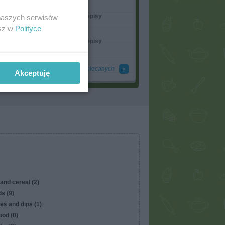
dekKuchcik
Ania238
ie w garnku
Moje przepisy
 naszych serwisów
dekKuchcik
Ania238
esz w
Polityce
ie w garnku
Moje przepisy
dekKuchcik
Ania238
Więcej polecanych
Akceptuję
and cereal (2)
s (9)
es and dips (1)
ood (0)