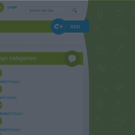
Login
ADD
ogs categories
als
(0 blogs)
ts
(0 blogs)
ivity
(0 blogs)
nary
(0 blogs)