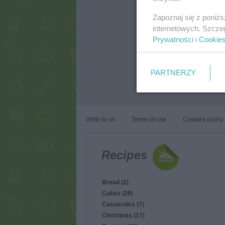
Zapoznaj się z poniż
internetowych. Szcze
Prywatności
i
Cookie
PARTNERZY
Write to us
Terms of use
Cookies policy
Recipes
Bread (2)
Cakes (28)
Casseroles (7)
Christmas (17)