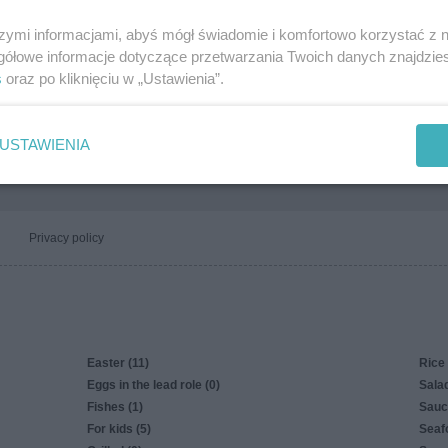
Wal
Życ
szymi informacjami, abyś mógł świadomie i komfortowo korzystać z
Wal
gółowe informacje dotyczące przetwarzania Twoich danych znajdzi
s
oraz po kliknięciu w „Ustawienia”.
Życ
Wal
USTAWIENIA
Privacy policy
Easter (11)
Rice 
Eggs in the lead role (0)
Salad
Fishes (1)
Sauc
For kids (5)
Seaf