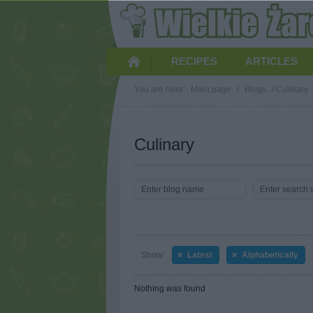
RECIPES
ARTICLES
You are here:
Main page
/
Blogs
/
Culinary
Culinary
Show:
Latest
Alphabetically
Nothing was found