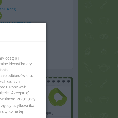
en
(0 blogs)
th and Beauty
(0 blogs)
 / Flat
(0 blogs)
onal
(0 blogs)
my dostęp i
reate your own blog
lne identyfikatory,
iania
anie odbiorców oraz
nych danych
kacji. Ponieważ
Recomended
ięcie „Akceptuję”.
blogs
ywatności znajdujący
ą zgody użytkownika,
 tylko na tej
ie w garnku
Moje przepisy