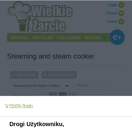
Login
Forum
Users
RECIPES
ARTICLES
GALLERIES
MOVIES
Steaming and steam cooker
with photos
Recommended
Steaming and steam cooker
from latest
No recipes that meet your criteria.
Drogi Użytkowniku,
Write to us
Terms of use
Cookies policy
Privacy policy