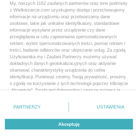
My, naszych 1162 zaufanych partnerów oraz inne podmioty
z Wielkiezarcie.com uzyskujemy dostęp i przechowujemy
informacje na urządzeniu oraz przetwarzamy dane
osobowe, takie jak unikalne identyfikatory, standardowe
informacje wysyłane przez urządzenie czy dane
przeglądania w celu zapewniania spersonalizowanych
reklam, wybór spersonalizowanych treści, pomiar reklam i
treści, badanie odbiorców oraz ulepszanie usług. Za zgodą
Użytkownika my i Zaufani Partnerzy możemy używać
dokładnych danych geolokalizacyjnych oraz aktywnie
skanować charakterystykę urządzenia do celów
identyfikacji. Ponieważ cenimy Twoją prywatność, prosimy
o zgodę na korzystanie z tych technologii poprzez kliknięcie
„Akceptuję”. Zgoda jest dobrowolna i zawsze możesz ją
zmienić/wycofać klikając przycisk ustawień prywatności
znajdujący się w lewym dolnym rogu strony
. Niektóre
PARTNERZY
USTAWIENIA
rodzaje przetwarzania danych nie wymagają zgody
użytkownika, ale masz prawo sprzeciwić się takiemu
Akceptuję
przetwarzaniu. Preferencje będą miały zastosowania tylko
na tej witrynie.