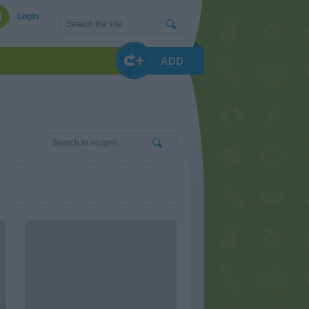
Login
ADD