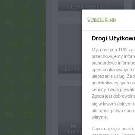
Home-made pate
4.8k
0
0
Drogi Użytkow
My, naszych 1162 zau
przechowujemy informa
standardowe informac
Home chicken galantine
spersonalizowanych re
ulepszanie usług. Za
4k
0
0
geolokalizacyjnych or
cenimy Twoją prywatno
Zgoda jest dobrowoln
się w lewym dolnym r
ale masz prawo sprzec
witrynie.
My mom's lemon
Zapoznaj się z poniż
chocolate cheesecake