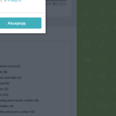
esz w
Polityce
0
2.5k
0
0
Akceptuję
and cereal (2)
s (9)
es and dips (1)
ood (0)
ks (3)
s (12)
ming and steam cooker (0)
ables (4)
the pressure cooker (0)