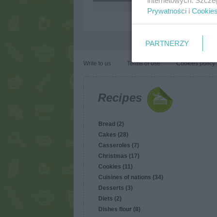
internetowych. Szcze
4.4k
1
0
Prywatności
i
Cookie
PARTNERZY
Write to us
Terms of use
Cookies policy
Recipes
Bread (2)
Cakes (28)
Casseroles (7)
Christmas (17)
Cookies (11)
Cuisines of nations (34)
Desserts (3)
Diets (2)
Dishes flour (8)