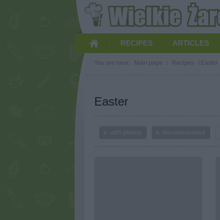
RECIPES
ARTICLES
You are here:
Main page
/
Recipes
/
Easter
Easter
with photos
Recommended