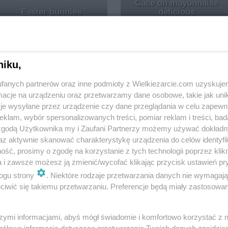
Cace on mayonnaise
Easter bunnies
delicious
3.5k
0
0
3.9k
0
niku,
fanych partnerów oraz inne podmioty z Wielkiezarcie.com uzyskuje
cje na urządzeniu oraz przetwarzamy dane osobowe, takie jak unika
je wysyłane przez urządzenie czy dane przeglądania w celu zapewn
Borsch white very easy
klam, wybór spersonalizowanych treści, pomiar reklam i treści, bad
 zgodą Użytkownika my i Zaufani Partnerzy możemy używać dokład
3.9k
0
az aktywnie skanować charakterystykę urządzenia do celów identyfi
ść, prosimy o zgodę na korzystanie z tych technologii poprzez klikn
a i zawsze możesz ją zmienić/wycofać klikając przycisk ustawień pr
ogu strony
. Niektóre rodzaje przetwarzania danych nie wymagaj
iwić się takiemu przetwarzaniu. Preferencje będą miały zastosowania
szymi informacjami, abyś mógł świadomie i komfortowo korzystać z
Easter sour soup
Meatloaf