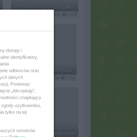
Orpheus-signature cake
0
4.4k
0
0
my dostęp i
lne identyfikatory,
iania
Pâté signature Kempola
anie odbiorców oraz
nych danych
0
3.5k
0
0
kacji. Ponieważ
ięcie „Akceptuję”.
ywatności znajdujący
ą zgody użytkownika,
 tylko na tej
shortcrust tart baked at
 naszych serwisów
Easter with butterscotch