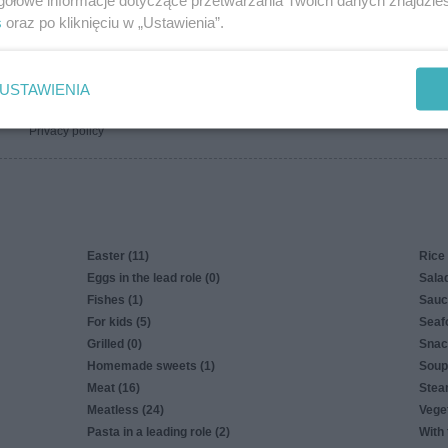
gółowe informacje dotyczące przetwarzania Twoich danych znajdzi
3.1k
0
0
2.8k
0
s
oraz po kliknięciu w „Ustawienia”.
USTAWIENIA
Privacy policy
Easter (11)
Rice 
Eggs in the lead role (0)
Salad
Fishes (1)
Sauc
For kids (5)
Seaf
Grilled (0)
Snac
Homemade sweets (1)
Soup
Meat (16)
Stea
Meatless (24)
Veget
Pasta in a leading role (2)
With 