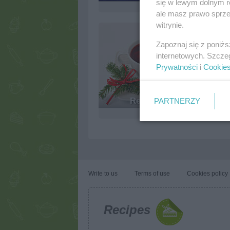
się w lewym dolnym r
3.4k
0
0
ale masz prawo sprzec
witrynie.
Zapoznaj się z poniż
internetowych. Szcze
Prywatności
i
Cookie
Red Borscht
PARTNERZY
3.1k
0
0
Write to us
Terms of use
Cookies policy
Recipes