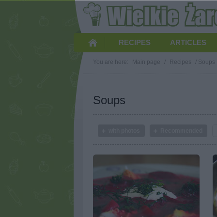
RECIPES
ARTICLES
You are here:
Main page
/
Recipes
/
Soups
Soups
with photos
Recommended