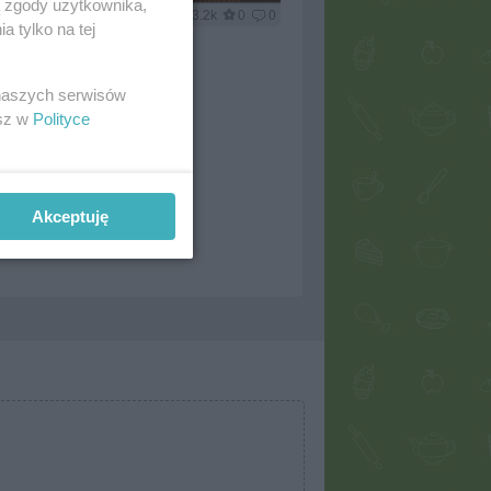
ą zgody użytkownika,
0
3.2k
0
0
 tylko na tej
 naszych serwisów
esz w
Polityce
Akceptuję