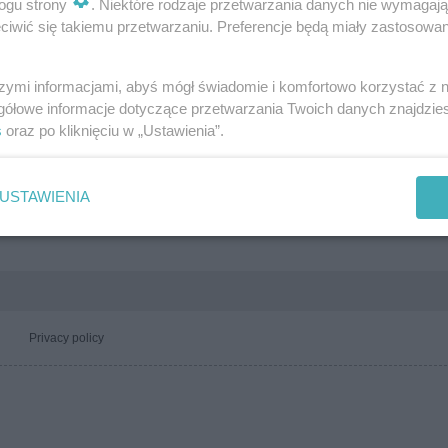
ogu strony
. Niektóre rodzaje przetwarzania danych nie wymagaj
3.1k
0
0
3k
0
iwić się takiemu przetwarzaniu. Preferencje będą miały zastosowania
szymi informacjami, abyś mógł świadomie i komfortowo korzystać z
gółowe informacje dotyczące przetwarzania Twoich danych znajdzi
s
oraz po kliknięciu w „Ustawienia”.
USTAWIENIA
Privacy policy