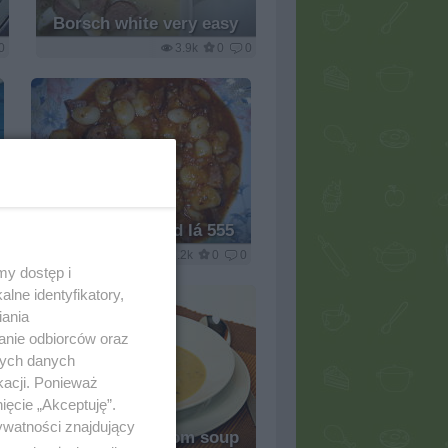
Borsch white very easy
0
3.9k
0
0
Baked beans and lá 555
0
3.2k
0
0
my dostęp i
lne identyfikatory,
iania
anie odbiorców oraz
nych danych
kacji. Ponieważ
ięcie „Akceptuję”.
ywatności znajdujący
Cream mushroom soup