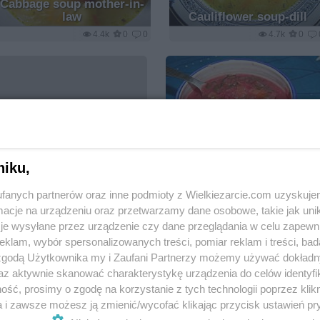
Cabbage soup mother-in-
law
Cauliflower soup-dill
4.4k
0
0
4.7k
0
Ukrainian Borsch unusual
niku,
3.3k
0
fanych partnerów oraz inne podmioty z Wielkiezarcie.com uzyskuje
cje na urządzeniu oraz przetwarzamy dane osobowe, takie jak unika
je wysyłane przez urządzenie czy dane przeglądania w celu zapewn
klam, wybór spersonalizowanych treści, pomiar reklam i treści, bad
 zgodą Użytkownika my i Zaufani Partnerzy możemy używać dokład
az aktywnie skanować charakterystykę urządzenia do celów identyfi
ść, prosimy o zgodę na korzystanie z tych technologii poprzez klikn
a i zawsze możesz ją zmienić/wycofać klikając przycisk ustawień pr
Easter sour soup
Chicken soup