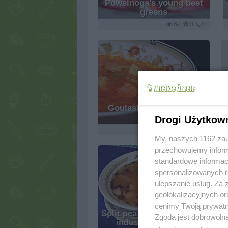
Powsinoga's young beet
greens
6k
0
0
Goulash soup - Gulyas
Leves
Drogi Użytkow
3.2k
0
0
My, naszych 1162 zau
przechowujemy informa
standardowe informac
spersonalizowanych re
ulepszanie usług. Za
geolokalizacyjnych or
cenimy Twoją prywatno
Split pea soup of military-
Zgoda jest dobrowoln
industrial complex