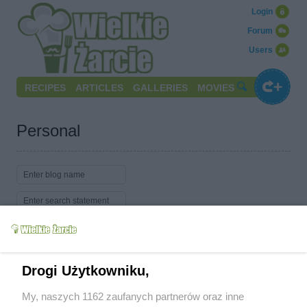
Login
Forum
Users
RECIPES
ARTICLES
GALLERIES
MOVIES
Personal
Search
Drogi Użytkowniku,
Show:
Latest
Alphabetically
My, naszych 1162 zaufanych partnerów oraz inne