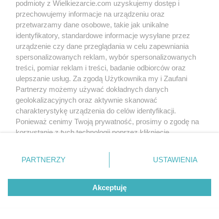
podmioty z Wielkiezarcie.com uzyskujemy dostęp i
Nothing was found
przechowujemy informacje na urządzeniu oraz
przetwarzamy dane osobowe, takie jak unikalne
identyfikatory, standardowe informacje wysyłane przez
Write to us
urządzenie czy dane przeglądania w celu zapewniania
Terms of use
Cookies policy
Privacy policy
spersonalizowanych reklam, wybór spersonalizowanych
treści, pomiar reklam i treści, badanie odbiorców oraz
ulepszanie usług. Za zgodą Użytkownika my i Zaufani
Partnerzy możemy używać dokładnych danych
geolokalizacyjnych oraz aktywnie skanować
charakterystykę urządzenia do celów identyfikacji.
Ponieważ cenimy Twoją prywatność, prosimy o zgodę na
korzystanie z tych technologii poprzez kliknięcie
„Akceptuję”. Zgoda jest dobrowolna i zawsze możesz ją
zmienić/wycofać klikając przycisk ustawień prywatności
PARTNERZY
USTAWIENIA
znajdujący się w lewym dolnym rogu strony
. Niektóre
rodzaje przetwarzania danych nie wymagają zgody
Akceptuję
użytkownika, ale masz prawo sprzeciwić się takiemu
przetwarzaniu. Preferencje będą miały zastosowania tylko
na tej witrynie.